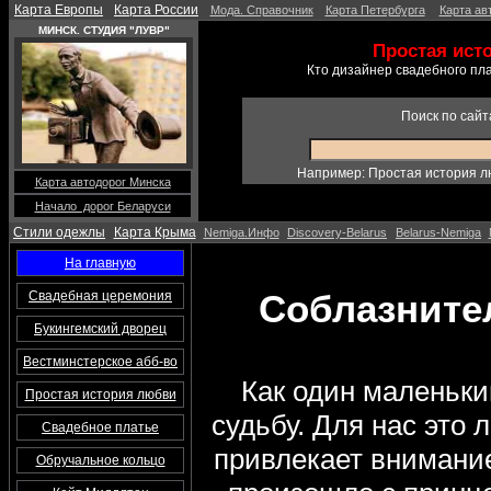
Карта Европы
Карта России
Мода. Справочник
Карта Петербурга
Карта ав
МИНСК. СТУДИЯ "ЛУВР"
Простая ист
Кто дизайнер свадебного пл
Поиск по сайт
Например: Простая история л
Карта автодорог Минска
Начало дорог Беларуси
Стили одежлы
Карта Крыма
Nemiga.Инфо
Discovery-Belarus
Belarus-Nemiga
На главную
Соблазните
Свадебная церемония
Букингемский дворец
Вестминстерское абб-во
Как один маленьки
Простая история любви
судьбу. Для нас это 
Свадебное платье
привлекает внимание
Обручальное кольцо