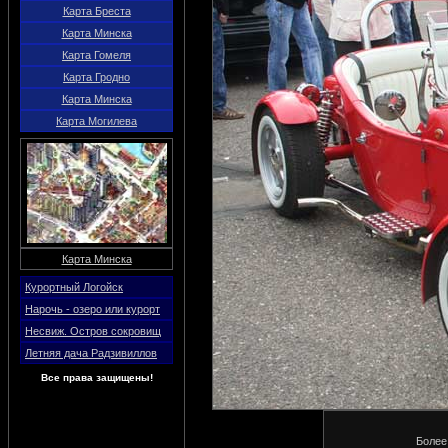
Карта Бреста
Карта Минска
Карта Гомеля
Карта Гродно
Карта Минска
Карта Могилева
Карта Минска
Курортный Логойск
Нарочь - озеро или курорт
Несвиж. Остров сокровищ
Летняя дача Радзивиллов
Все права защищены!
Более