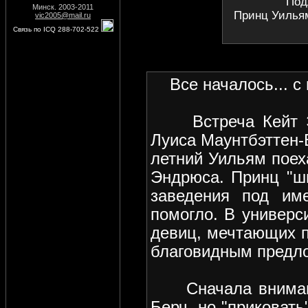
Под
Минск. 2003-2011
Принц Уильям
vic2005@mail.ru
Связь по ICQ 288-702-522
Все началось... с 
Встреча Кейт Эли
Луиса Маунтбэттен-В
летний Уильям поех
Эндрюса. Принц "ши
заведения под им
помогло. В универс
девиц, мечтающих п
благовидным предло
Сначала внимание
Берч, но "приковать