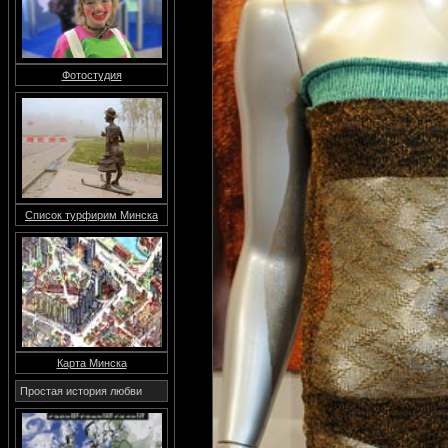
Фотостудия
Список турфирим Минска
Карта Минска
Простая история любви