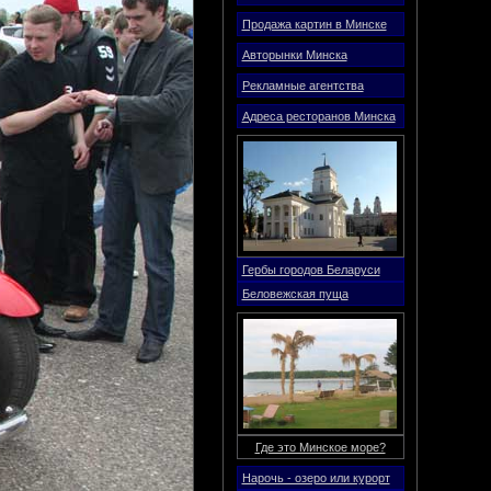
Продажа картин в Минске
Авторынки Минска
Рекламные агентства
Адреса ресторанов Минска
Гербы городов Беларуси
Беловежская пуща
Где это Минское море?
Нарочь - озеро или курорт