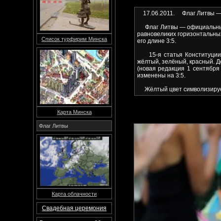
17.06.2011. Флаг Литвы — 
Флаг Литвы — официальный 
равновеликих горизонтальны
Список турфирим Минска
его длине 3:5.
15-я статья Конституции Л
жёлтый, зелёный, красный. Д
(новая редакция 1 сентября
изменены на 3:5.
Жёлтый цвет символизирует 
Карта Минска
Флаг Литвы
Карта облачности
Свадебная церемония