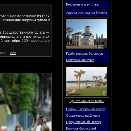
Рекламные агентства
Адреса ресторанов Минска
угольное полотнище из трёх
а. Отношение ширины флага к
а Государственного флага —
енном флаге и других флагах
С 1 сентября 2004 пропорции
обнее:
>>>
Гербы городов Беларуси
Беловежская пуща
Где это Минское море?
Нарочь - озеро или курорт
Орша-город на Днепре
Средневековый Полоцк
Борисов-Борисфен!