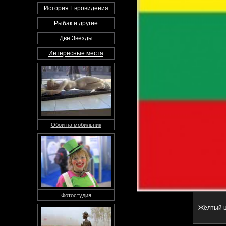
История Евровидения
Рыбак и другие
Две Звезды
Интересные места
Обои на мобильник
Фотостудия
Жёлтый ц