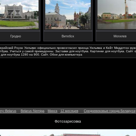
Гродно
Витебск
Могилев
ерийский Роуэн Уильямс официально провозгласил принца Уильяма и Кейт Миддлтон муже
тбука. Учиться у самой примадонны. Заставки для ноутбука. Картинки для ноутбука. Сайт о
 для ноутбука 1280 на 900. Сайт. Обои для компьютера
ry-Belarus
Belarus-Nemiga
Минск
12 месяцев
Средневековые города Беларуси
Фотозарисовка