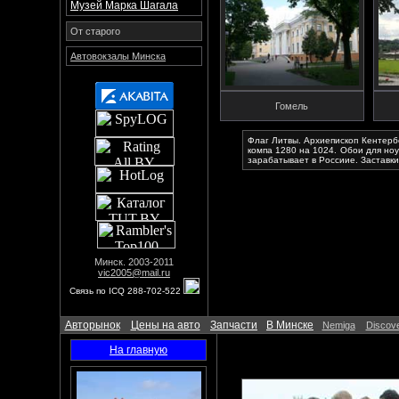
Музей Марка Шагала
От старого
Автовокзалы Минска
Гомель
Флаг Литвы. Архиепископ Кентерб
компа 1280 на 1024. Обои для ноу
зарабатывает в Россиие. Заставки
Минск. 2003-2011
vic2005@mail.ru
Связь по ICQ 288-702-522
Авторынок
Цены на авто
Запчасти
В Минске
Nemiga
Discove
На главную