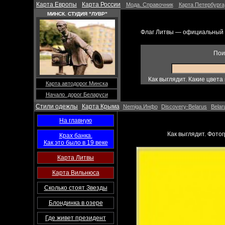
Карта Европы
Карта России
Мода. Справочник
Карта Петербурга
МИНСК. СТУДИЯ "ЛУВР"
Флаг Литвы — официальный 
Пои
Как выглядит. Какие цвета
Карта автодорог Минска
Начало дорог Беларуси
Стили одежлы
Карта Крыма
Nemiga.Инфо
Discovery-Belarus
Belar
На главную
Как выглядит. Фото
Крах банка.
Как это было в 19 веке
Карта Литвы
Карта Вильнюса
Сколько стоят Звезды
Блондинка в озере
Где живет президент