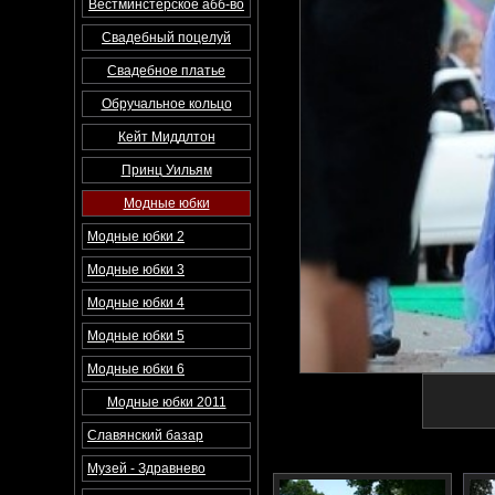
Вестминстерское абб-во
Свадебный поцелуй
Свадебное платье
Обручальное кольцо
Кейт Миддлтон
Принц Уильям
Модные юбки
Модные юбки 2
Модные юбки 3
Модные юбки 4
Модные юбки 5
Модные юбки 6
Модные юбки 2011
Славянский базар
Музей - Здравнево