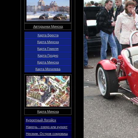
Авторынки Минска
Карта Бреста
Карта Минска
Карта Гомеля
Карта Гродно
Карта Минска
Карта Могилева
Карта Минска
Курортный Логойск
Нарочь - озеро или курорт
Несвиж. Остров сокровищ