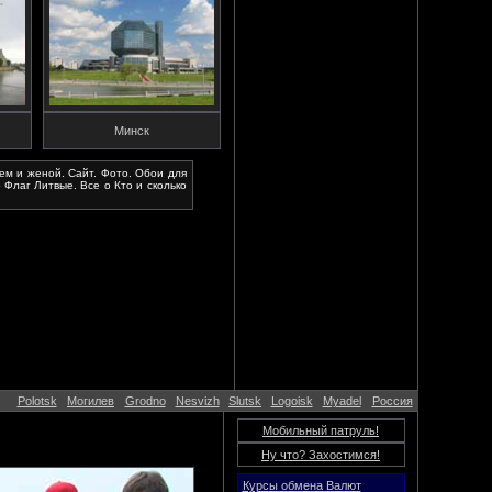
Минск
м и женой. Сайт. Фото. Обои для
 Флаг Литвые. Все о Кто и сколько
Polotsk
Могилев
Grodno
Nesvizh
Slutsk
Logoisk
Myadel
Россия
Мобильный патруль!
Ну что? Захостимся!
Курсы обмена Валют