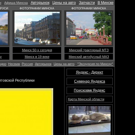
Авторынок
Цены на авто
Запчасти
В Минске
и
Афиша Минска
АРУСИ
ФОТОГРАФИИ МИНСКА
ФОТОГРАФИИ МИНСКА
Минск 50-х сегодня
Минский тракторный МТЗ
у
Минск в 19 веке
Минский автобусный МАЗ
одно
Несвиж
Россия
Авторынок
Цены на авто
"Экскурсия по Минску"
Яндекс - Директ
итовской Республики
Снминар Яндекса
Поисковмк Яндекс
Карта Минской области