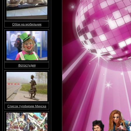
Обои на мобильник
Фотостудия
Список турфирим Минска