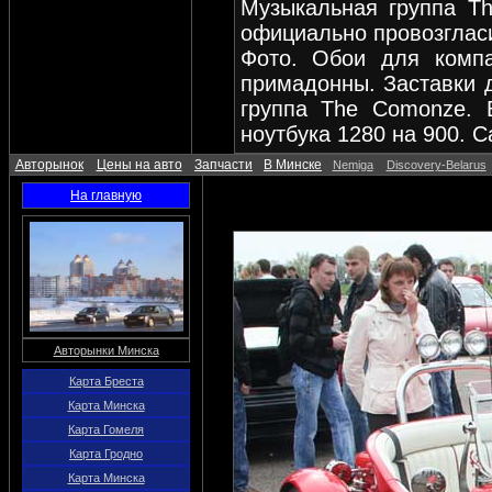
Музыкальная группа T
официально провозглас
Фото. Обои для компа
примадонны. Заставки д
группа The Comonzе. 
ноутбука 1280 на 900. 
Авторынок
Цены на авто
Запчасти
В Минске
Nemiga
Discovery-Belarus
На главную
Авторынки Минска
Карта Бреста
Карта Минска
Карта Гомеля
Карта Гродно
Карта Минска