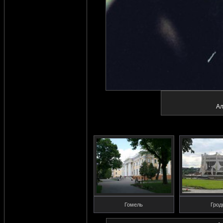
Ал
Гомель
Грод