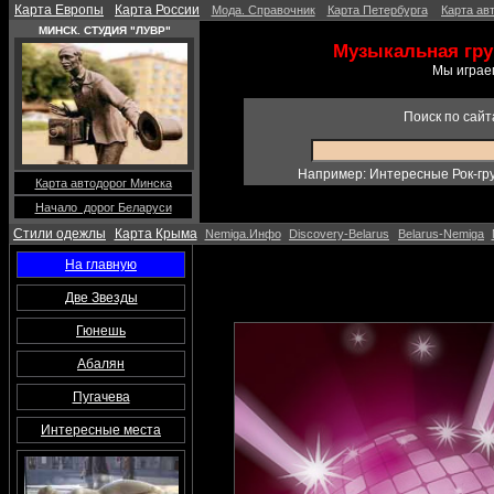
Карта Европы
Карта России
Мода. Справочник
Карта Петербурга
Карта ав
МИНСК. СТУДИЯ "ЛУВР"
Музыкальная гру
Мы играе
Поиск по сайт
Например: Интересные Рок-гру
Карта автодорог Минска
Начало дорог Беларуси
Стили одежлы
Карта Крыма
Nemiga.Инфо
Discovery-Belarus
Belarus-Nemiga
На главную
Две Звезды
Гюнешь
Абалян
Пугачева
Интересные места