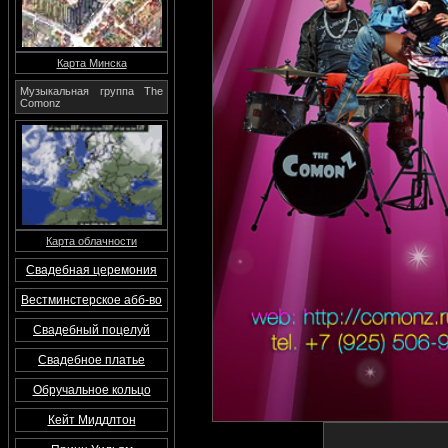
Карта Минска
Музыкальная группа The
Comonz
Карта облачности
Свадебная церемония
Вестминстерское абб-во
Свадебный поцелуй
Свадебное платье
Обручальное кольцо
Кейт Миддлтон