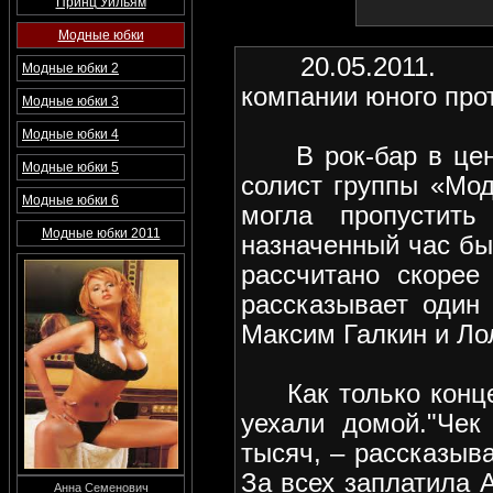
Принц Уильям
Модные юбки
20.05.2011. Алл
Модные юбки 2
компании юного про
Модные юбки 3
Модные юбки 4
В рок-бар в центр
Модные юбки 5
солист группы «Мод
Модные юбки 6
могла пропустить
Модные юбки 2011
назначенный час бы
рассчитано скорее
рассказывает один 
Максим Галкин и Ло
Как только концер
уехали домой."Че
тысяч, – рассказыв
За всех заплатила 
Анна Семенович